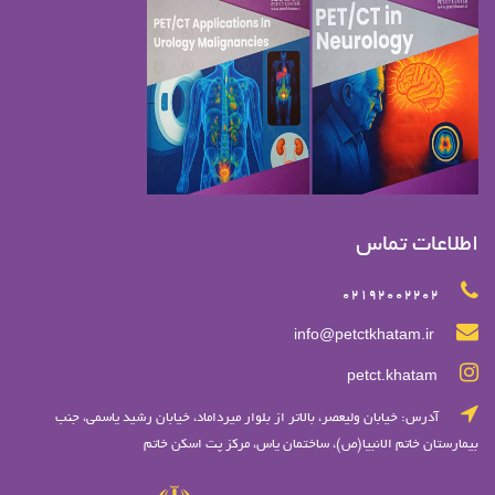
اطلاعات تماس
02192002202
info@petctkhatam.ir
petct.khatam
آدرس: خيابان وليعصر، بالاتر از بلوار ميرداماد، خيابان رشيد ياسمي، جنب
بیمارستان خاتم الانبیا(ص)، ساختمان یاس، مرکز پت اسکن خاتم