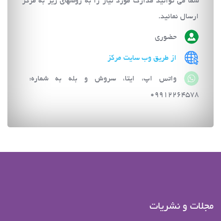
شما مي توانيد مدارك مورد نياز را به روشهاي زير به مركز
ارسال نمائيد.
حضوري
از طریق وب سایت مرکز
واتس اپ، ایتا، سروش و بله به شماره:
09912264578
مجلات و نشریات