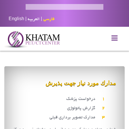
فارسی
|
العربيه
|
English
مدارك مورد نياز جهت پذيرش
درخواست پزشك
گزارش پاتولوژي
مدارك تصوير برداري قبلي