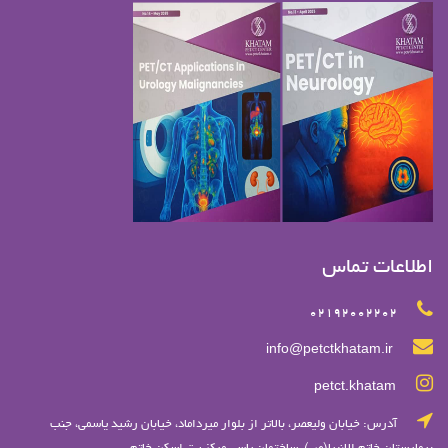
اطلاعات تماس
02192002202
info@petctkhatam.ir
petct.khatam
آدرس: خيابان وليعصر، بالاتر از بلوار ميرداماد، خيابان رشيد ياسمي، جنب