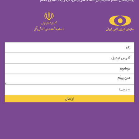
بیمارستان خاتم الانبیا(ص)، ساختمان یاس، مرکز پت اسکن خاتم