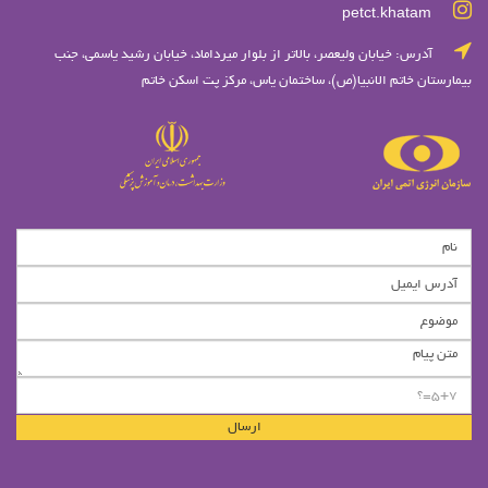
petct.khatam
آدرس: خيابان وليعصر، بالاتر از بلوار ميرداماد، خيابان رشيد ياسمي، جنب
بیمارستان خاتم الانبیا(ص)، ساختمان یاس، مرکز پت اسکن خاتم