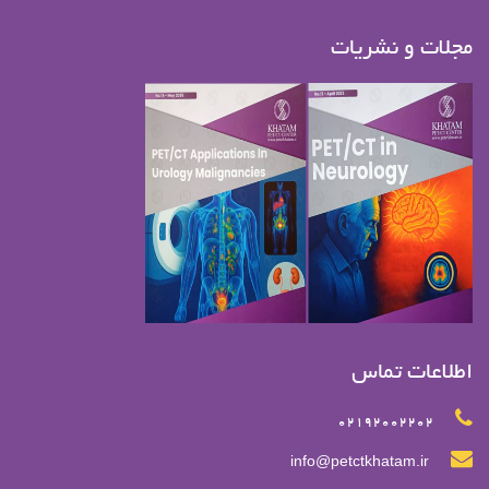
مجلات و نشریات
اطلاعات تماس
02192002202
info@petctkhatam.ir