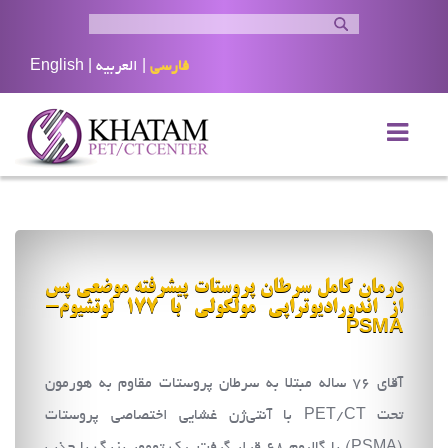
فارسی
|
العربيه
|
English
درمان کامل سرطان پروستات پیشرفته موضعی پس
از اندورادیوتراپی مولکولی با 177 لوتشیوم-
PSMA
آقای ۷۶ ساله مبتلا به سرطان پروستات مقاوم به هورمون
تحت PET/CT با آنتی‌ژن غشایی اختصاصی پروستات