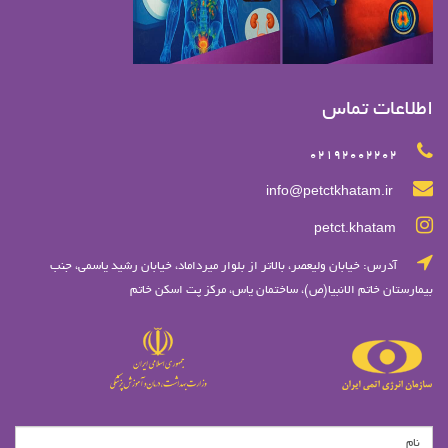
اطلاعات تماس
02192002202
info@petctkhatam.ir
petct.khatam
آدرس: خيابان وليعصر، بالاتر از بلوار ميرداماد، خيابان رشيد ياسمي، جنب
بیمارستان خاتم الانبیا(ص)، ساختمان یاس، مرکز پت اسکن خاتم